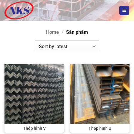
Bỏ
qua
nội
dung
Home
/
Sản phẩm
Thép hình V
Thép hình U